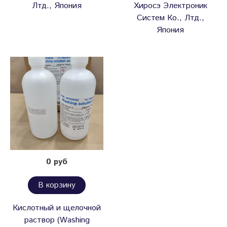
Лтд., Япония
Хиросэ Электроник
Систем Ко., Лтд.,
Япония
0 руб
В корзину
Кислотный и щелочной
раствор (Washing