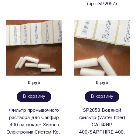
(арт.SP2057)
0 руб
0 руб
В корзину
В корзину
Фильтр промывочного
SP2058 Водяной
раствора для Сапфир
фильтр (Water filter)
400 на складе Хиросэ
САПФИР
Электроник Систем Ко.,
400/SAPPHIRE 400.