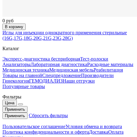
0 руб
В корзину
Иглы для инъекции однократного применения стерильные
(16G,17G,18G,20G,21G,23G,28G)
Каталог
Экспресс-диагностика бесприборная
Тест-полоски
Анализаторы
Лабораторная диагностика
Расходные материалы
Медицинская техника
Медицинская мебель
Реабилитация
Товары на главной
Спецпредложение
Производители
Гинекология
ГЕМОДИАЛИЗ
Наши отгрузки
Популярные товары
Фильтры
Цена
Применить
Сбросить фильтры
Применить
Пользовательское соглашение
Условия обмена и возврата
Политика конфиденциальности и оферта
Доставка
Оплата