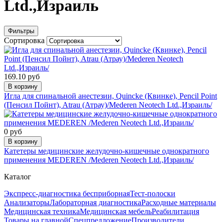
Ltd.,Израиль
Фильтры
Сортировка
169.10 руб
В корзину
Игла для спинальной анестезии, Quincke (Квинке), Pencil Point
(Пенсил Пойнт), Atrau (Атрау)/Mederen Neotech Ltd.,Израиль/
0 руб
В корзину
Катетеры медицинские желудочно-кишечные однократного
применения MEDEREN /Mederen Neotech Ltd.,Израиль/
Каталог
Экспресс-диагностика бесприборная
Тест-полоски
Анализаторы
Лабораторная диагностика
Расходные материалы
Медицинская техника
Медицинская мебель
Реабилитация
Товары на главной
Спецпредложение
Производители