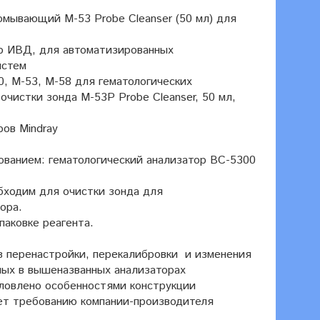
мывающий M-53 Probe Cleanser (50 мл) для
 ИВД, для автоматизированных
истем
50, M-53, M-58 для гематологических
очистки зонда M-53P Probe Cleanser, 50 мл,
ров Mindray
ованием: гематологический анализатор ВС-5300
обходим для очистки зонда для
ора.
паковке реагента.
ез перенастройки, перекалибровки и изменения
ных в вышеназванных анализаторах
ловлено особенностями конструкции
ет требованию компании-производителя