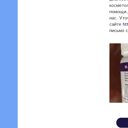
косметол
помощи,
нас. Ут
сайте
ht
письмо 