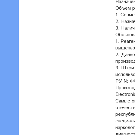
Назначен
Объем ре
1. Совме
2. Назна
3. Налич
Обоснов
1. Реаг
вышеназ
2. Данн
произво
3. Штри
использ
РУ № ФС
Производ
Electroni
Самые о
отечеств
республи
специал
нарколог
диагност