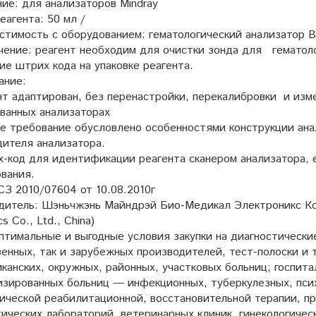
ие: для анализаторов Mindray
агента: 50 мл /
стимость с оборудованием: гематологический анализатор В
чение: реагент необходим для очистки зонда для гематоло
ие штрих кода на упаковке реагента.
ание:
ент адаптирован, без перенастройки, перекалибровки и из
ванных анализаторах
ое требование обусловлено особенностями конструкции ана
дителя анализатора.
х-код для идентификации реагента сканером анализатора, 
ования.
З 2010/07604 от 10.08.2010г
итель: Шэньчжэнь Майндрэй Био-Медикал Электроникс Ко., 
cs Co., Ltd., China)
птимальные и выгодные условия закупки на диагностически
енных, так и зарубежных производителей, тест-полоски и 
канских, окружных, районных, участковых больниц; госпита
изированных больниц — инфекционных, туберкулезных, псих
ической реабилитационной, восстановительной терапии, пр
ических лабораторий, ветеринарных клиник, гинекологичес