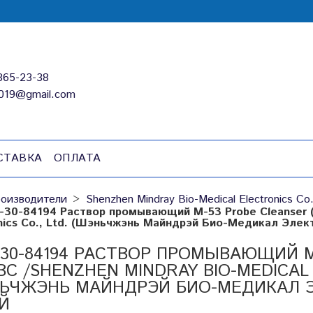
865-23-38
019@gmail.com
СТАВКА
ОПЛАТА
оизводители
Shenzhen Mindray Bio-Medical Electronics Co.
-30-84194 Раствор промывающий M-53 Probe Cleanser (5
nics Co., Ltd. (Шэньчжэнь Майндрэй Био-Медикал Элект
-30-84194 РАСТВОР ПРОМЫВАЮЩИЙ M-
ВС /SHENZHEN MINDRAY BIO-MEDICAL 
ЬЧЖЭНЬ МАЙНДРЭЙ БИО-МЕДИКАЛ ЭЛ
Й