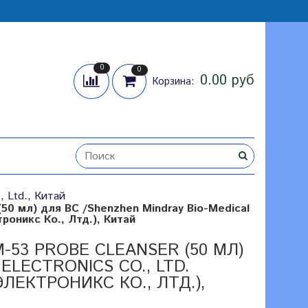
0
0
0.00 руб
Корзина:
, Ltd., Китай
0 мл) для ВС /Shenzhen Mindray Bio-Medical
роникс Ко., Лтд.), Китай
53 PROBE CLEANSER (50 МЛ)
ELECTRONICS CO., LTD.
ЕКТРОНИКС КО., ЛТД.),