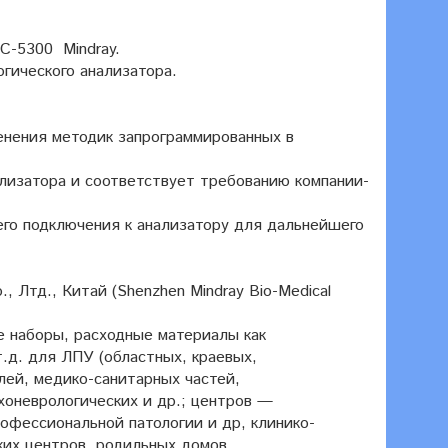
С-5300 Mindray.
гического анализатора.
менения методик запрограммированных в
лизатора и соответствует требованию компании-
его подключения к анализатору для дальнейшего
Лтд., Китай (Shenzhen Mindray Bio-Medical
е наборы, расходные материалы как
т.д. для ЛПУ (областных, краевых,
лей, медико-санитарных частей,
оневрологических и др.; центров —
офессиональной патологии и др, клинико-
ких центров, родильных домов,