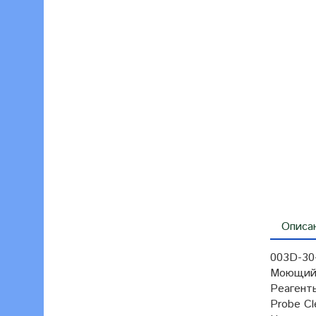
Описа
003D-30
Моющий/
Реагенты
Probe Cl