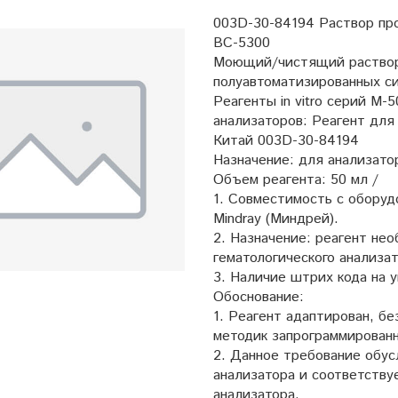
003D-30-84194 Раствор про
ВС-5300
Моющий/чистящий раствор
полуавтоматизированных с
Реагенты in vitro серий M-
анализаторов: Реагент для 
Китай 003D-30-84194
Назначение: для анализато
Объем реагента: 50 мл /
1. Совместимость с оборуд
Mindray (Миндрей).
2. Назначение: реагент не
гематологического анализат
3. Наличие штрих кода на у
Обоснование:
1. Реагент адаптирован, б
методик запрограммирован
2. Данное требование обус
анализатора и соответству
анализатора.