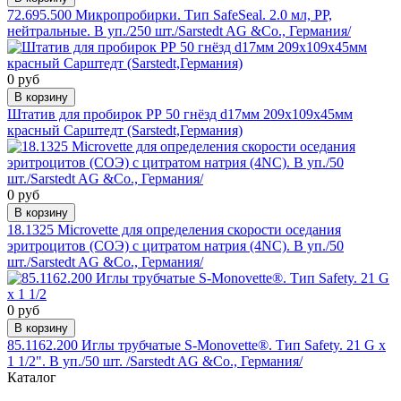
72.695.500 Микропробирки. Тип SafeSeal. 2.0 мл, РР,
нейтральные. В уп./250 шт./Sarstedt AG &Co., Германия/
0 руб
В корзину
Штатив для пробирок РР 50 гнёзд d17мм 209х109х45мм
красный Сарштедт (Sarstedt,Германия)
0 руб
В корзину
18.1325 Microvette для определения скорости оседания
эритроцитов (СОЭ) с цитратом натрия (4NC). В уп./50
шт./Sarstedt AG &Co., Германия/
0 руб
В корзину
85.1162.200 Иглы трубчатые S-Monovette®. Тип Safety. 21 G x
1 1/2". В уп./50 шт. /Sarstedt AG &Co., Германия/
Каталог