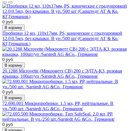
0 руб
В корзину
Пробирки 12 мл, 110х17мм, PS, конические с градуировкой
12.0:0.5мл, без крышки. В уп./500 шт (Сарштедт АГ & Ко.
КГ,Германия.)
0 руб
В корзину
20.1288 Microvette (Микроветт СВ) 200 с ЭДТА-К3, розовая
крышка, 100шт/уп /Sarstedt AG &Co., Германия/
0 руб
В корзину
72.690.001 Микропробирки. 1.5 мл, РР, нейтральные. В
уп./500 шт. /Sarstedt AG &Co., Германия/
0 руб
В корзину