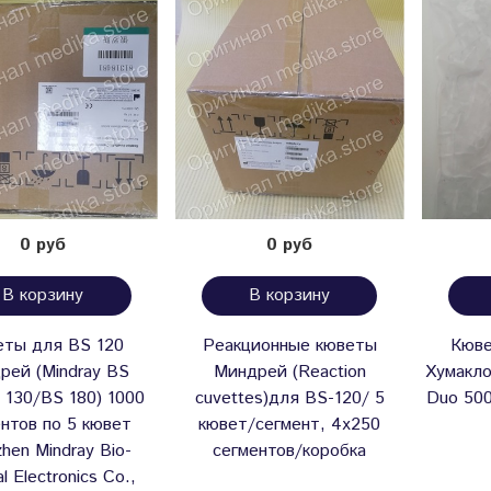
0 руб
0 руб
В корзину
В корзину
еты для BS 120
Реакционные кюветы
Кюве
рей (Mindray BS
Миндрей (Reaction
Хумакло
 130/BS 180) 1000
cuvettes)для BS-120/ 5
Duo 500
нтов по 5 кювет
кювет/сегмент, 4х250
hen Mindray Bio-
сегментов/коробка
l Electronics Co.,