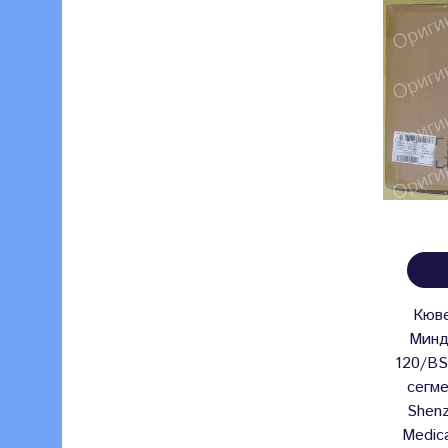
Кюв
Минд
120/BS
сегме
Shenz
Medica