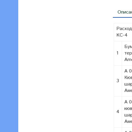
Описа
Расход
KC-4
Бум
1
те
Ame
А 
Кю
3
шар
Аме
А 
кюв
4
ша
Аме