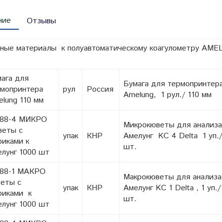
ние
Отзывы
ные материалы к полуавтоматическому коагулометру AM
ага для
Бумага для термопринтер
рмопринтера
рул
Россия
Amelung, 1 рул./ 110 мм
lung 110 мм
088-4 МИКРО
Микрокюветы для анализа
веты с
упак
КНР
Амелунг KC 4 Delta 1 уп.
иками к
шт.
лунг 1000 шт
088-1 МАКРО
Макрокюветы для анализа
еты с
упак
КНР
Амелунг KC 1 Delta , 1 уп.
риками к
шт.
лунг 1000 шт