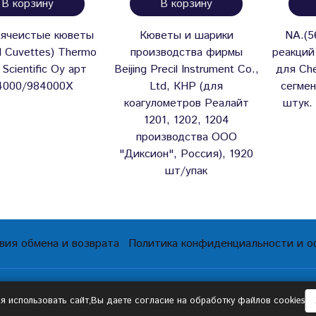
В корзину
В корзину
ячеистые кюветы
Кюветы и шарики
NA.(5
ll Cuvettes) Thermo
производства фирмы
реакций
 Scientific Oy арт
Beijing Precil Instrument Co.,
для Che
4000/984000Х
Ltd, КНР (для
сегмен
коагулометров Реалайт
штук.
1201, 1202, 1204
производства ООО
"Диксион", Россия), 1920
шт/упак
вия обмена и возврата
Политика конфиденциальности и 
 использовать сайт,Вы даете согласие на обработку файлов cookies