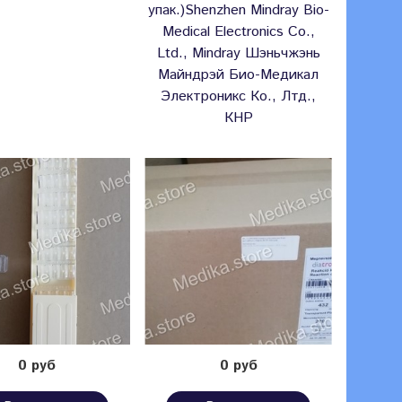
упак.)Shenzhen Mindray Bio-
Medical Electronics Co.,
Ltd., Mindray Шэньчжэнь
Майндрэй Био-Медикал
Электроникс Ко., Лтд.,
КНР
0 руб
0 руб