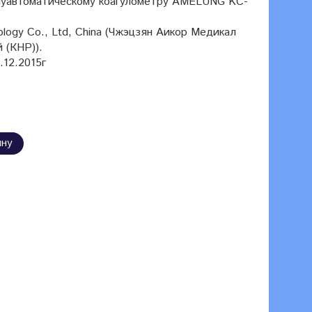
луавтоматическому коагулометру AMELUNG KC-
nology Co., Ltd, China (Чжэцзян Аикор Медикал
 (КНР)).
12.2015г
ину