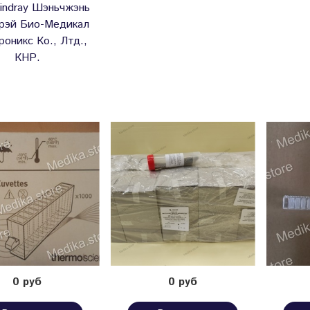
Mindray Шэньчжэнь
рэй Био-Медикал
роникс Ко., Лтд.,
КНР.
0 руб
0 руб