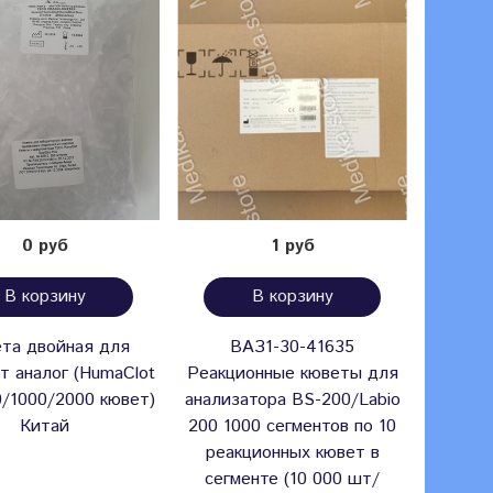
0 руб
1 руб
В корзину
В корзину
та двойная для
ВАЗ1-30-41635
Кюветы
т аналог (HumaClot
Реакционные кюветы для
200 (
/1000/2000 кювет)
анализатора BS-200/Labio
кюв
Китай
200 1000 сегментов по 10
Мин
реакционных кювет в
сегменте (10 000 шт/