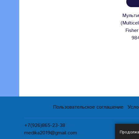
Мульти
(Multice
Fisher
98
Пользовательское соглашение
Усло
+7(926)865-23-38
Продолжая
medika2019@gmail.com