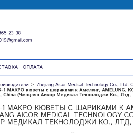
865-23-38
019@gmail.com
СТАВКА
ОПЛАТА
оизводители
Zhejiang Aicor Medical Technology Co., Ltd, 
8-1 МАКРО кюветы с шариками к Амелунг, AMELUNG, KC 4
d, China (Чжэцзян Аикор Медикал Текнолоджи Ко., Лтд, 
8-1 МАКРО КЮВЕТЫ С ШАРИКАМИ К АМ
IANG AICOR MEDICAL TECHNOLOGY CO.
Р МЕДИКАЛ ТЕКНОЛОДЖИ КО., ЛТД, 