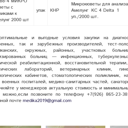
088-4 МИКРО
Микрокюветы для анализа
веты с
упак
КНР
Амелунг KC 4 Delta 1
иками к
уп./2000 шт.
лунг 2000 шт
оптимальные и выгодные условия закупки на диагнос
венных, так и зарубежных производителей, тест-по
ликанских, окружных, районных, участковых больни
лизированных больниц — инфекционных, туберкулезны
гической реабилитационной, восстановительной терапии
стических лабораторий, ветеринарных клиник, гин
логических кабинетов, стоматологических поликлиник, 
 военных госпиталей, медико-санитарных частей, санато
очняйте у менеджеров актуальную стоимость и минимальны
можно,если позвоните по телефону
+7(926) 865-23-3
нной почте
medika2019@gmail.com