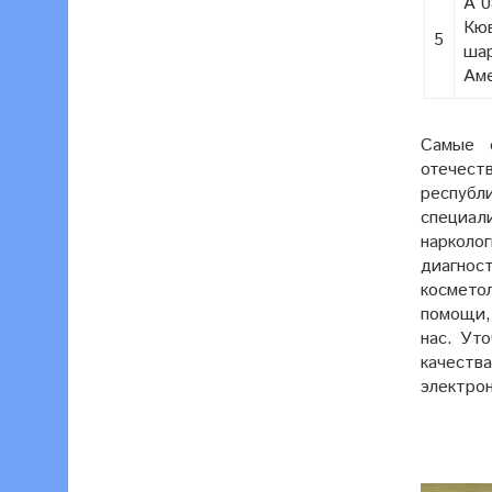
А 
Кю
5
шар
Аме
Самые 
отечест
респуб
специа
нарколо
диагно
космето
помощи,
нас. Ут
качества
электро