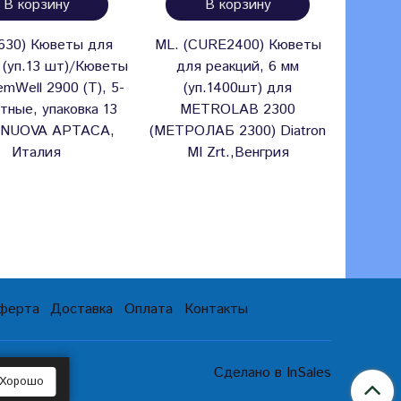
В корзину
В корзину
630) Кюветы для
ML. (CURE2400) Кюветы
Кюв
 (уп.13 шт)/Кюветы
для реакций, 6 мм
Минд
mWell 2900 (T), 5-
(уп.1400шт) для
120/BS
тные, упаковка 13
METROLAB 2300
сегм
 NUOVA APTACA,
(МЕТРОЛАБ 2300) Diatron
Shen
Италия
MI Zrt.,Венгрия
Medica
Ltd., 
Майнд
Элект
оферта
Доставка
Оплата
Контакты
Сделано в InSales
Хорошо