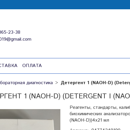
865-23-38
019@gmail.com
СТАВКА
ОПЛАТА
бораторная диагностика
Детергент 1 (NAOH-D) (Deter
РГЕНТ 1 (NAOH-D) (DETERGENT I (NAO
Реагенты, стандарты, кали
биохимических анализаторо
(NAOH-D))4х21 мл