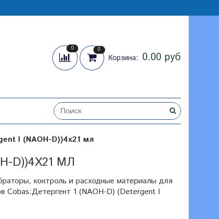
0
0
0.00 руб
Корзина:
gent I (NAOH-D))4х21 мл
H-D))4Х21 МЛ
браторы, контроль и расходные материалы для
в Cobas:Детергент 1 (NAOH-D) (Detergent I