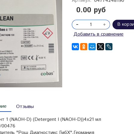
Артикул:
04774248190
0.00 руб
В корз
Добавить в сравнение
ние
Отзывы
т 1 (NAOH-D) (Detergent I (NAOH-D))4х21 мл
/00476
дитель "Рош Диагностикс ГмбХ",Германия