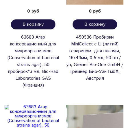
0 руб
0 руб
В корзину
В корзину
63683 Агар
450536 Пробирки
консервационный для
MiniCollect с Li (литий)
микроорганизмов
гепарином, для плазмы,
(Conservation of bacterial
16х43мм, 0,5 мл, 50 шт/
strains agar), 50
уп, Greiner Bio-One GmbH /
пробирок*3 мл, Bio-Rad
Грейнер Био-Уан ГмбХ,
Laboratories SAS
Австрия
(Франция)