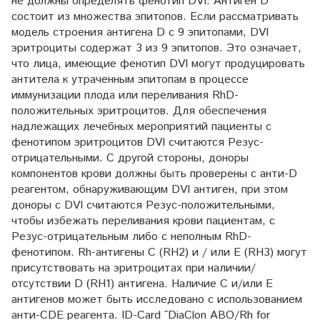
не должны определять фенотип DVI. Антиген D
состоит из множества эпитопов. Если рассматривать
модель строения антигена D с 9 эпитопами, DVI
эритроциты содержат 3 из 9 эпитопов. Это означает,
что лица, имеющие фенотип DVI могут продуцировать
антитела к утраченным эпитопам в процессе
иммунизации плода или переливания RhD-
положительных эритроцитов. Для обеспечения
надлежащих лечебных мероприятий пациенты с
фенотипом эритроцитов DVI считаются Резус-
отрицательными. С другой стороны, доноры
компонентов крови должны быть проверены с анти-D
реагентом, обнаруживающим DVI антиген, при этом
доноры с DVI считаются Резус-положительными,
чтобы избежать переливания крови пациентам, с
Резус-отрицательным либо с неполным RhD-
фенотипом. Rh-антигены C (RH2) и / или E (RH3) могут
присутствовать на эритроцитах при наличии/
отсутствии D (RH1) антигена. Наличие С и/или E
антигенов может быть исследовано с использованием
анти-CDE реагента. ID-Card ˝DiaClon ABO/Rh for