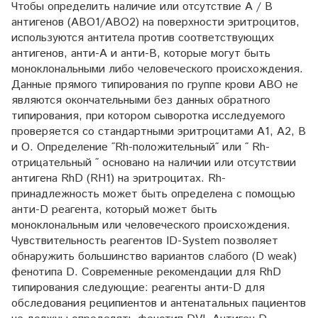
Чтобы определить наличие или отсутствие A / B
антигенов (ABO1/ABO2) на поверхности эритроцитов,
используются антитела против соответствующих
антигенов, анти-А и анти-B, которые могут быть
моноклональными либо человеческого происхождения.
Данные прямого типирования по группе крови АВО не
являются окончательными без данных обратного
типирования, при котором сыворотка исследуемого
проверяется со стандартными эритроцитами А1, А2, В
и О. Определение ˝Rh-положительный˝ или ˝ Rh-
отрицательный ˝ основано на наличии или отсутствии
антигена RhD (RH1) на эритроцитах. Rh-
принадлежность может быть определена с помощью
анти-D реагента, который может быть
моноклональным или человеческого происхождения.
Чувствительность реагентов ID-System позволяет
обнаружить большинство вариантов слабого (D weak)
фенотипа D. Современные рекомендации для RhD
типирования следующие: реагенты анти-D для
обследования реципиентов и антенатальных пациентов