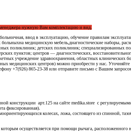
 менеджера нужную Вам комплектацию и вид.
больничная, ввод в эксплуатацию, обучение правилам эксплуа
х больныхна медицинскую мебель,диагностические наборы, расх
йонных поликлиник; детских поликлиник; специализированных п
рских пунктов; центров — диагностических, восстановительног
джетных учреждение здравоохранения, областных клинических б
ных медицинских центров) можно приобрести у нас. Уточняйте
лефону +7(926) 865-23-38 или отправите письмо с Вашим запрос
ной конструкции арт.125 на сайте medika.store с регулируемы
ота фиксированная).
амоориентирующихся колесах, ложа, состоящего из спинной, таз
 которым осуществляется при помощи рычага, расположенного н