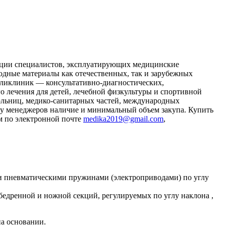
тации специалистов, эксплуатирующих медицинские
одные материалы как отечественных, так и зарубежных
оликлиник — консультативно-диагностических,
о лечения для детей, лечебной физкультуры и спортивной
ольниц, медико-санитарных частей, международных
 у менеджеров наличие и минимальный объем закупа. Купить
ом по электронной почте
medika2019@gmail.com
,
ми пневматическими пружинами (электроприводами) по углу
обедренной и ножной секций, регулируемых по углу наклона ,
а основании.