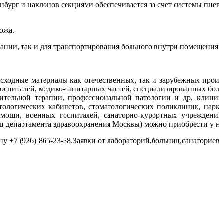
бург и наклонов секциями обеспечивается за счет системы пне
ожа.
ании, так и для транспортирования больного внутри помещения
сходные материалы как отечественных, так и зарубежных произв
госпиталей, медико-санитарных частей, специализированных бо
вительной терапии, профессиональной патологии и др, клини
тологических кабинетов, стоматологических поликлиник, нарко
мощи, военных госпиталей, санаторно-курортных учреждени
ц департамента здравоохранения Москвы) можно приобрести у 
у +7 (926) 865-23-38.Заявки от лабораторий,больниц,санатори