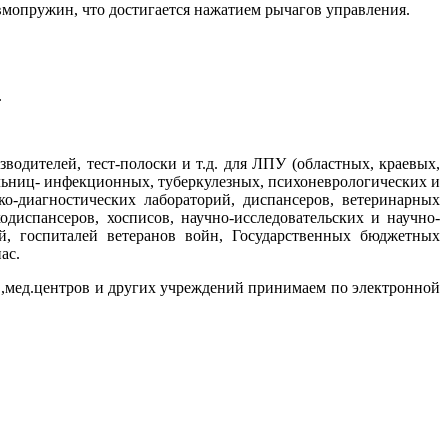
вмопружин, что достигается нажатием рычагов управления.
.
одителей, тест-полоски и т.д. для ЛПУ (областных, краевых,
льниц- инфекционных, туберкулезных, психоневрологических и
ко-диагностических лабораторий, диспансеров, ветеринарных
диспансеров, хосписов, научно-исследовательских и научно-
й, госпиталей ветеранов войн, Государственных бюджетных
нас.
ев,мед.центров и других учреждений принимаем по электронной