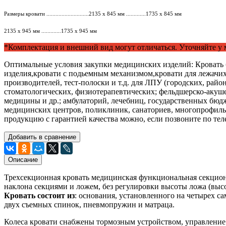
Размеры кровати
............................2135
х
845
мм
.............1735
х
845
мм
2135
х
945
мм
.............1735
х
945
мм
*Комплектация и внешний вид могут отличаться. Уточняйте у
Оптимальные условия закупки медицинских изделий: Кровать 
изделия,кровати с подьемным механизмом,кровати для лежачи
производителей, тест-полоски и т.д. для ЛПУ (городских, ра
стоматологических, физиотерапевтических; фельдшерско-акуше
медицины и др.; амбулаторий, лечебниц, государственных бю
медицинских центров, поликлиник, санаториев, многопрофиль
продукцию с гарантией качества можно, если позвоните по те
Добавить в сравнение
Описание
Трехсекционная кровать медицинская функциональная секцион
наклона секциями и ложем, без регулировки высоты ложа (выс
Кровать состоит из
: основания, установленного на четырех с
двух съемных спинок, пневмопружин и матраца.
Колеса кровати снабжены тормозным устройством, управление