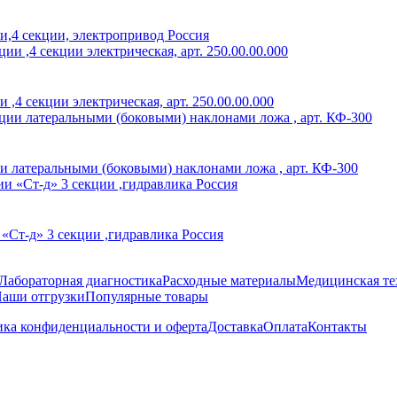
,4 секции, электропривод Россия
4 секции электрическая, арт. 250.00.00.000
 латеральными (боковыми) наклонами ложа , арт. КФ-300
«Ст-д» 3 секции ,гидравлика Россия
Лабораторная диагностика
Расходные материалы
Медицинская те
аши отгрузки
Популярные товары
ка конфиденциальности и оферта
Доставка
Оплата
Контакты