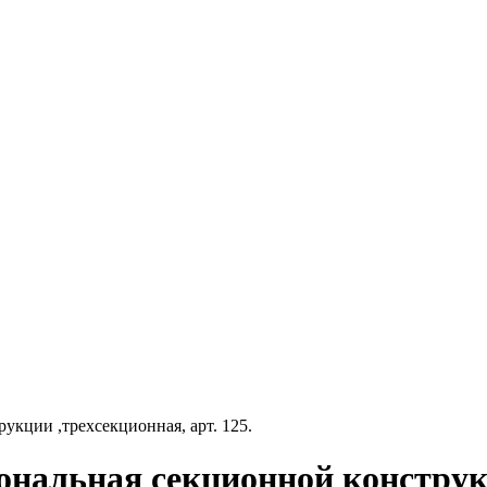
кции ,трехсекционная, арт. 125.
нальная секционной конструкци