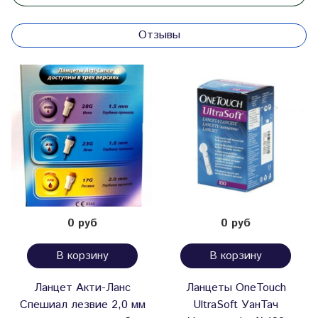
Отзывы
0 руб
0 руб
В корзину
В корзину
Ланцет Акти-Ланс
Ланцеты OneTouch
Спешиал лезвие 2,0 мм
UltraSoft УанТач