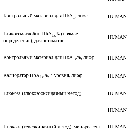
Контрольный материал для HbA
, лиоф.
HUMAN
1
Гликогемоглобин HbА
% (прямое
1c
HUMAN
определение), для автоматов
Контрольный материал для HbА
%, лиоф.
HUMAN
1c
Калибратор HbА
%, 4 уровня, лиоф.
HUMAN
1c
Глюкоза (глюкозооксидазный метод)
HUMAN
HUMAN
Глюкоза (гексокиназный метод), монореагент
HUMAN