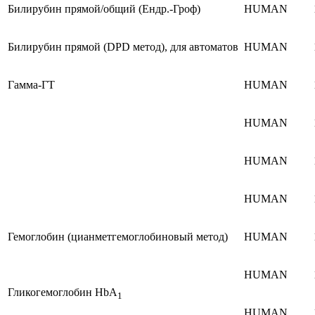
Билирубин прямой/общий (Ендр.-Гроф)
HUMAN
Билирубин прямой (DPD метод), для автоматов
HUMAN
Гамма-ГТ
HUMAN
HUMAN
HUMAN
HUMAN
Гемоглобин (цианметгемоглобиновый метод)
HUMAN
HUMAN
Гликогемоглобин HbA
1
HUMAN