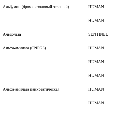
Альбумин (бромкрезоловый зеленый)
HUMAN
HUMAN
Альдолаза
SENTINEL
Альфа-амилаза (CNPG3)
HUMAN
HUMAN
HUMAN
Альфа-амилаза панкреатическая
HUMAN
HUMAN