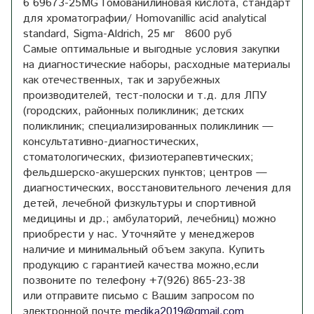
6 69673-25MG Гомованилиновая кислота, стандарт
для хроматографии/ Homovanillic acid analytical
standard, Sigma-Aldrich, 25 мг 8600 руб
Самые оптимальные и выгодные условия закупки
на диагностические наборы, расходные материалы
как отечественных, так и зарубежных
производителей, тест-полоски и т.д. для ЛПУ
(городских, районных поликлиник; детских
поликлиник; специализированных поликлиник —
консультативно-диагностических,
стоматологических, физиотерапевтических;
фельдшерско-акушерских пунктов; центров —
диагностических, восстановительного лечения для
детей, лечебной физкультуры и спортивной
медицины и др.; амбулаторий, лечебниц) можно
приобрести у нас. Уточняйте у менеджеров
наличие и минимальный объем закупа. Купить
продукцию с гарантией качества можно,если
позвоните по телефону +7(926) 865-23-38
или отправите письмо с Вашим запросом по
электронной почте
medika2019@gmail.com