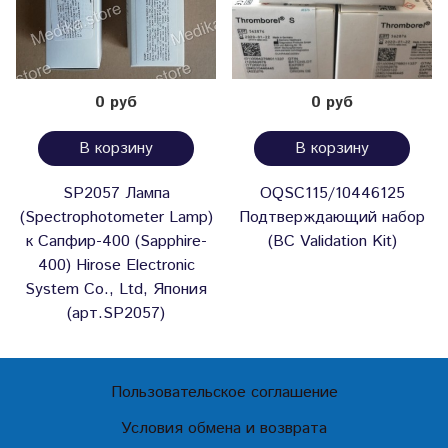
0 руб
0 руб
В корзину
В корзину
SP2057 Лампа
OQSC115/10446125
(Spectrophotometer Lamp)
Подтверждающий набор
к Сапфир-400 (Sapphire-
(BC Validation Kit)
400) Hirose Electronic
System Co., Ltd, Япония
(арт.SP2057)
Пользовательское соглашение
Условия обмена и возврата