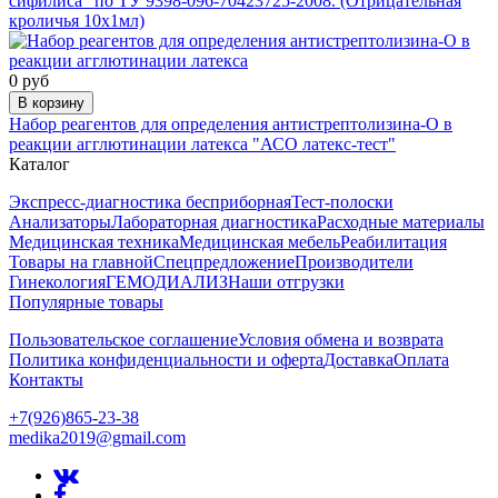
сифилиса" по ТУ 9398-096-70423725-2008. (Отрицательная
кроличья 10х1мл)
0 руб
В корзину
Набор реагентов для определения антистрептолизина-О в
реакции агглютинации латекса "АСО латекс-тест"
Каталог
Экспресс-диагностика бесприборная
Тест-полоски
Анализаторы
Лабораторная диагностика
Расходные материалы
Медицинская техника
Медицинская мебель
Реабилитация
Товары на главной
Спецпредложение
Производители
Гинекология
ГЕМОДИАЛИЗ
Наши отгрузки
Популярные товары
Пользовательское соглашение
Условия обмена и возврата
Политика конфиденциальности и оферта
Доставка
Оплата
Контакты
+7(926)865-23-38
medika2019@gmail.com