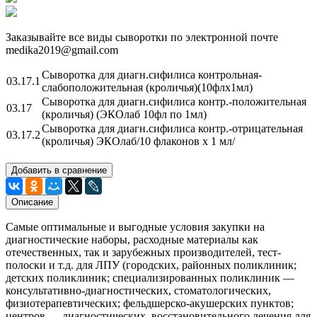
Заказывайте все виды сыворотки по электронной почте
medika2019@gmail.com
Сыворотка для диагн.сифилиса контрольная-
03.17.1
слабоположительная (кроличья)(10флх1мл)
Сыворотка для диагн.сифилиса контр.-положительная
03.17
(кроличья) (ЭКОлаб 10фл по 1мл)
Сыворотка для диагн.сифилиса контр.-отрицательная
03.17.2
(кроличья) ЭКОлаб/10 флаконов х 1 мл/
Добавить в сравнение
Описание
Самые оптимальные и выгодные условия закупки на
диагностические наборы, расходные материалы как
отечественных, так и зарубежных производителей, тест-
полоски и т.д. для ЛПУ (городских, районных поликлиник;
детских поликлиник; специализированных поликлиник —
консультативно-диагностических, стоматологических,
физиотерапевтических; фельдшерско-акушерских пунктов;
центров — диагностических, восстановительного лечения для