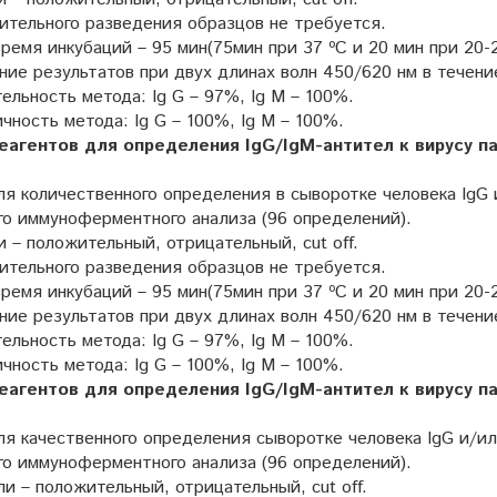
ительного разведения образцов не требуется.
емя инкубаций – 95 мин(75мин при 37 ºC и 20 мин при 20-2
ие результатов при двух длинах волн 450/620 нм в течение
ельность метода: Ig G – 97%, Ig M – 100%.
ность метода: Ig G – 100%, Ig M – 100%.
еагентов для определения IgG/IgM-антител к вирусу па
я количественного определения в сыворотке человека IgG 
го иммуноферментного анализа (96 определений).
 – положительный, отрицательный, cut off.
ительного разведения образцов не требуется.
емя инкубаций – 95 мин(75мин при 37 ºC и 20 мин при 20-2
ие результатов при двух длинах волн 450/620 нм в течение
ельность метода: Ig G – 97%, Ig M – 100%.
ность метода: Ig G – 100%, Ig M – 100%.
еагентов для определения IgG/IgM-антител к вирусу па
я качественного определения сыворотке человека IgG и/ил
го иммуноферментного анализа (96 определений).
и – положительный, отрицательный, cut off.