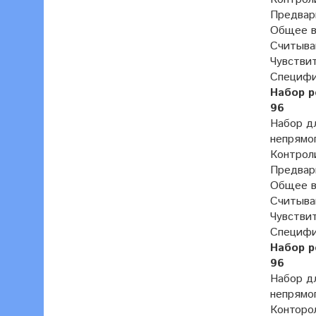
Предвар
Общее вр
Считыван
Чувствит
Специфич
Набор р
96
Набор дл
непрямо
Контроли
Предвар
Общее вр
Считыван
Чувствит
Специфич
Набор р
96
Набор дл
непрямо
Конторол