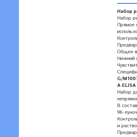
Набор р
Набор ре
Прямое 
использо
Контрол
Предвар
Общее в
Нижний 
Чувстви
Специфи
G/M1007
A ELISA
Набор дл
непрямо
В соста
96-луноч
Контроли
и раство
Предвар