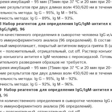
емя инкубаций – 95 мин (75мин при 37 ºC и 20 мин при 20-
ие результатов при двух длинах волн 450/620 нм в течение
ельность метода: Ig G – 95%, Ig M – 94%.
ность метода: Ig G – 89%, Ig M – 93%.
 Набор реагентов для определения IgG/IgM-антител к ви
 IgG/IgM), 96
я качественного определения в сыворотке человека IgG и/
го иммуноферментного анализа (96 определений). В состав
чный микропланшет, покрытый антигеном вируса гриппа B (
 – положительный, отрицательный, cut off. Раствор конъюг
р конъюгата антител к IgM человека с пероксидазой. Готов
ительного разведения образцов не требуется.
емя инкубаций – 95 мин (75мин при 37 ºC и 20 мин при 20-
ие результатов при двух длинах волн 450/620 нм в течение
ельность метода: Ig G – 95%, Ig M – 92%.
ность метода: Ig G – 92%, Ig M – 96%.
 Набор реагентов для определения IgG/IgM-антител к 
),
96
я количественного определения в сыворотке человека IgG 
го иммуноферментного анализа (96 определений).
 – положительный, отрицательный, cut off.