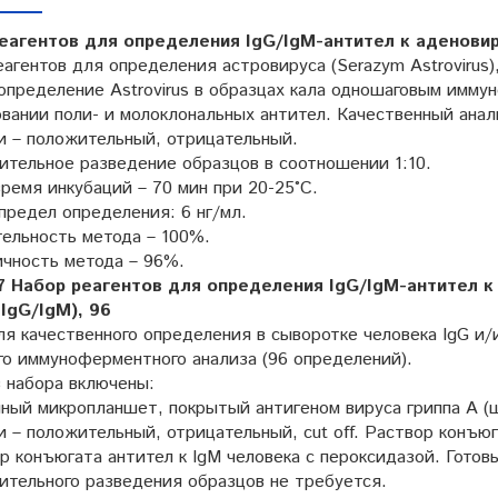
еагентов для определения IgG/IgM-антител к аденовир
агентов для определения астровируса (Serazym Astrovirus)
определение Astrovirus в образцах кала одношаговым имму
вании поли- и молоклональных антител. Качественный анал
и – положительный, отрицательный.
ительное разведение образцов в соотношении 1:10.
ремя инкубаций – 70 мин при 20-25°C.
предел определения: 6 нг/мл.
тельность метода – 100%.
чность метода – 96%.
 Набор реагентов для определения IgG/IgM-антител к ви
 IgG/IgM), 96
я качественного определения в сыворотке человека IgG и/
го иммуноферментного анализа (96 определений).
в набора включены:
ный микропланшет, покрытый антигеном вируса гриппа A (ш
 – положительный, отрицательный, cut off. Раствор конъюг
р конъюгата антител к IgM человека с пероксидазой. Готов
ительного разведения образцов не требуется.