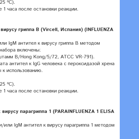
25 ºC).
 1 часа после остановки реакции.
русу гриппа B (Vircell, Испания) (INFLUENZA
или IgM антител к вирусу гриппа B методом
 набора включены:
штамм B/Hong Kong/5/72, ATCC VR-791).
ата антител к IgG человека с пероксидазой хрена
ы к использованию.
25 ºC).
 1 часа после остановки реакции.
вирусу парагриппа 1 (PARAINFLUENZA 1 ELISA
и/или IgM антител к вирусу парагриппа 1 методом