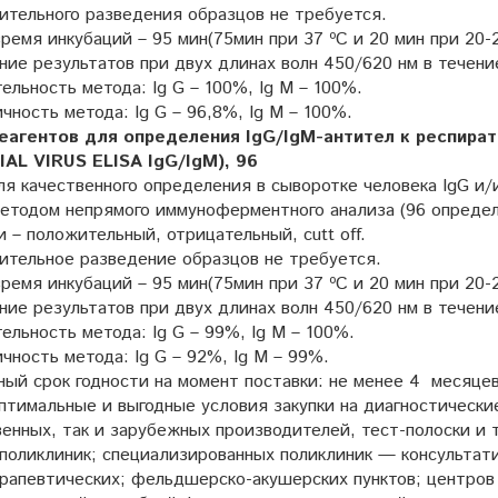
ительного разведения образцов не требуется.
емя инкубаций – 95 мин(75мин при 37 ºC и 20 мин при 20-2
ие результатов при двух длинах волн 450/620 нм в течение
ельность метода: Ig G – 100%, Ig M – 100%.
ность метода: Ig G – 96,8%, Ig M – 100%.
еагентов для определения IgG/IgM-антител к респира
AL VIRUS ELISA IgG/IgM), 96
я качественного определения в сыворотке человека IgG и/
методом непрямого иммуноферментного анализа (96 определ
 – положительный, отрицательный, cutt off.
ительное разведение образцов не требуется.
емя инкубаций – 95 мин(75мин при 37 ºC и 20 мин при 20-2
ие результатов при двух длинах волн 450/620 нм в течение
ельность метода: Ig G – 99%, Ig M – 100%.
ность метода: Ig G – 92%, Ig M – 99%.
ый срок годности на момент поставки: не менее 4 месяцев
птимальные и выгодные условия закупки на диагностически
енных, так и зарубежных производителей, тест-полоски и т
поликлиник; специализированных поликлиник — консультати
рапевтических; фельдшерско-акушерских пунктов; центров 