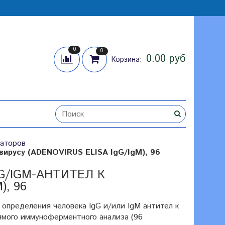
0
0
0.00 руб
Корзина:
аторов
вирусу (ADENOVIRUS ELISA IgG/IgM), 96
G/IGM-АНТИТЕЛ К
, 96
 определения человека IgG и/или IgM антител к
ямого иммуноферментного анализа (96