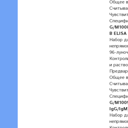
Общее вр
Считыван
Чувствит
Специфич
G/M1008
B ELISA
Набор дл
непрямо
96-луно
Контроли
и раство
Предвар
Общее вр
Считыван
Чувствит
Специфич
G/M1009
IgG/IgM
Набор дл
непрямо
Контроли