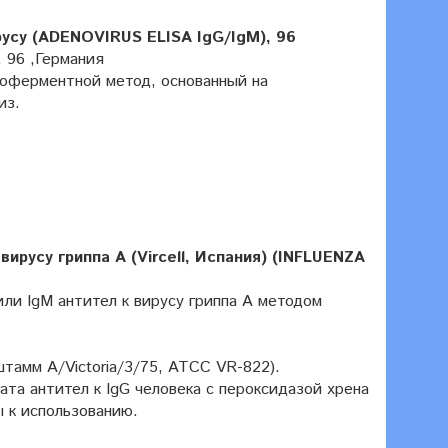
усу (ADENOVIRUS ELISA IgG/IgM), 96
, 96 ,Германия
ноферментной метод, основанный на
из.
русу гриппа А (Vircell, Испания) (INFLUENZA
или IgM антител к вирусу гриппа A методом
тамм A/Victoria/3/75, ATCC VR-822).
ата антител к IgG человека с пероксидазой хрена
ы к использованию.