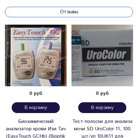
Отзывы
0 руб
0 руб
В корзину
В корзину
Биохимический
Тест-полоски для анализа
анализатор крови Изи Тач
мочи SD UroColor 11, 100
(EasyTouch GCHb) (Bioptik
шт/уп 10UK11 для