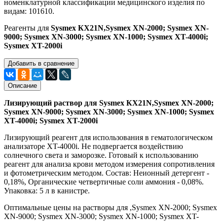
номенклатурной классификации медицинского изделия по
видам: 101610.
Реагенты для
Sysmex КХ21N,Sysmex XN-2000; Sysmex XN-
9000; Sysmex XN-3000; Sysmex XN-1000; Sysmex XT-4000i;
Sysmex XT-2000i
Добавить в сравнение
Описание
Лизирующий раствор для Sysmex КХ21N,Sysmex XN-2000;
Sysmex XN-9000; Sysmex XN-3000; Sysmex XN-1000; Sysmex
XT-4000i; Sysmex XT-2000i
Лизирующий реагент для использования в гематологическом
анализаторе XT-4000i. Не подвергается воздействию
солнечного света и заморозке. Готовый к использованию
реагент для анализа крови методом измерения сопротивления
и фотометрическим методом. Состав: Неионный детергент -
0,18%, Органические четвертичные соли аммония - 0,08%.
Упаковка: 5 л в канистре.
Оптимальные цены на растворы для ,Sysmex XN-2000; Sysmex
XN-9000; Sysmex XN-3000; Sysmex XN-1000; Sysmex XT-