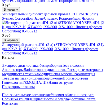
0 руб
В корзину
Универсальный дилюент цельной крови CELLPACK (20л)
Sysmex Corporation, Japan/Сисмекс Корпорейшн, Япония
0 руб
В корзину
Лизирующий реагент-4DL (2 л) (STROMATOLYSER-4DL (2 l),
для KX-21N, XT-4000i, XS-800i, XS-1000i: Япония (Sysmex
Corporation) 05433212
Каталог
Экспресс-диагностика бесприборная
Тест-полоски
Анализаторы
Лабораторная диагностика
Расходные материалы
Медицинская техника
Медицинская мебель
Реабилитация
Товары на главной
Спецпредложение
Производители
Гинекология
ГЕМОДИАЛИЗ
Наши отгрузки
Популярные товары
Пользовательское соглашение
Условия обмена и возврата
Политика конфиденциальности и оферта
Доставка
Оплата
Контакты