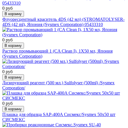
0 руб
В корзину
Флуоресцентный краситель 4DS (42 мл) (STROMATOLYSER-
4DS (42 ml), Япония (Sysmex Corporation) 05433310
0 руб
В корзину
Раствор промывающий 1 (CA Clean I), 1Х50 мл, Япония
(Sysmex Corporation)
0 руб
В корзину
Лизирующий реагент (500 мл.) Sulfolyser (500ml) /Sysmex
Corporation/
0 руб
В корзину
Плашка для образца SAP-400A Сисмекс/Sysmex 50х50 шт
СИСМЕКС