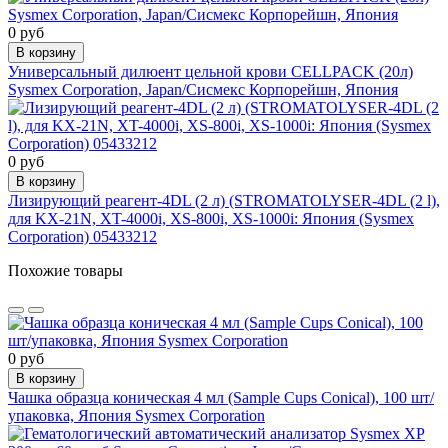
0 руб
В корзину
Универсальный дилюент цельной крови CELLPACK (20л)
Sysmex Corporation, Japan/Сисмекс Корпорейшн, Япония
0 руб
В корзину
Лизирующий реагент-4DL (2 л) (STROMATOLYSER-4DL (2 l),
для KX-21N, XT-4000i, XS-800i, XS-1000i: Япония (Sysmex
Corporation) 05433212
Похожие товары
0 руб
В корзину
Чашка образца коническая 4 мл (Sample Cups Сonical), 100 шт/
упаковка, Япония Sysmex Corporation