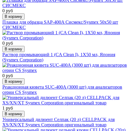
0 руб
В корзину
Плашка для образца SAP-400A Сисмекс/Sysmex 50х50 шт
СИСМЕКС
0 руб
В корзину
Раствор промывающий 1 (CA Clean I), 1Х50 мл, Япония
(Sysmex Corporation)
0 руб
В корзину
Реакционная кювета SUC-400A (3000 шт) для анализаторов
серии СS Sysmex
1 руб
В корзину
Универсальный дилюент Селпак (20 л) CELLPACK для
XS/XN/XT Sysmex Corporation оригинальный товар