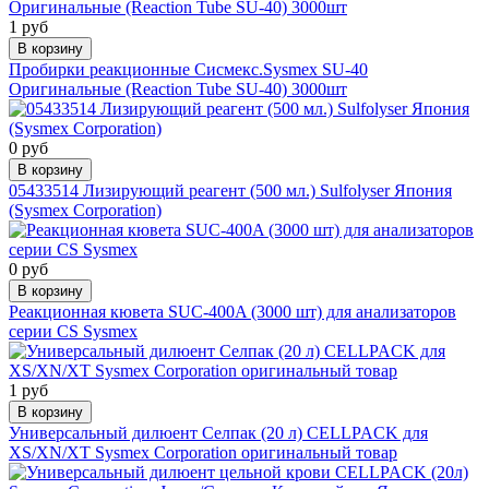
1 руб
В корзину
Пробирки реакционные Сисмекс.Sysmex SU-40
Оригинальные (Reaction Tube SU-40) 3000шт
0 руб
В корзину
05433514 Лизирующий реагент (500 мл.) Sulfolyser Япония
(Sysmex Corporation)
0 руб
В корзину
Реакционная кювета SUC-400A (3000 шт) для анализаторов
серии СS Sysmex
1 руб
В корзину
Универсальный дилюент Селпак (20 л) CELLPACK для
XS/XN/XT Sysmex Corporation оригинальный товар