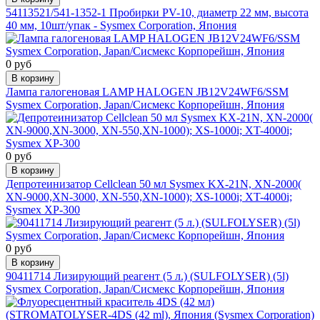
54113521/541-1352-1 Пробирки PV-10, диаметр 22 мм, высота
40 мм, 10шт/упак - Sysmex Corporation, Япония
0 руб
В корзину
Лампа галогеновая LAMP HALOGEN JB12V24WF6/SSM
Sysmex Corporation, Japan/Сисмекс Корпорейшн, Япония
0 руб
В корзину
Депротеинизатор Cellclean 50 мл Sysmex KX-21N, XN-2000(
XN-9000,XN-3000, XN-550,XN-1000); XS-1000i; XT-4000i;
Sysmex XP-300
0 руб
В корзину
90411714 Лизирующий реагент (5 л.) (SULFOLYSER) (5l)
Sysmex Corporation, Japan/Сисмекс Корпорейшн, Япония