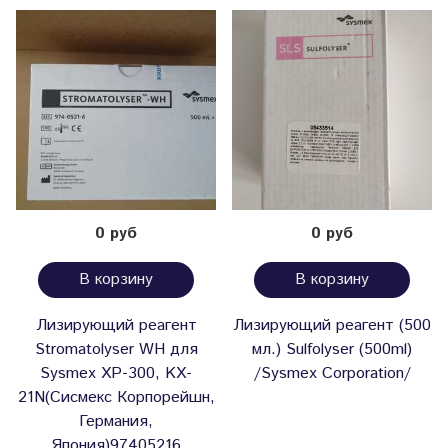
0 руб
0 руб
В корзину
В корзину
Лизирующий реагент
Лизирующий реагент (500
Stromatolyser WH для
мл.) Sulfolyser (500ml)
Sysmex ХР-300, KX-
/Sysmex Corporation/
21N(Сисмекс Корпорейшн,
Германия,
Япония)97405216