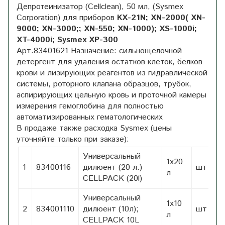
Депротеинизатор (Cellclean), 50 мл, (Sysmex
Corporation) для приборов
KX-21N; XN-2000( XN-
9000; XN-3000;; XN-550; XN-1000); XS-1000i;
XT-4000i; Sysmex XP-300
Арт.83401621 Назначение: сильнощелочной
детергент для удаления остатков клеток, белков
крови и лизирующих реагентов из гидравлической
системы, роторного клапана образцов, трубок,
аспирирующих цельную кровь и проточной камеры
измерения гемоглобина для полностью
автоматизированных гематологических
В продаже также расходка Sysmex (цены
уточняйте только при заказе):
Универсальный
1х20
1
83400116
дилюент (20 л.)
шт
1,
л
CELLPACK (20l)
Универсальный
1х10
2
834001110
дилюент (10л);
шт
1,
л
CELLPACK 10L