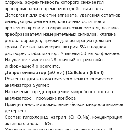
хлорина, эффективность которого снижается
пропорционально времени воздействия света.
Детергент для очистки аппарата, удаления остатков
лизирующих реагентов, клеточных остатков и
протеинов крови из гидравлических систем, датчика-
преобразователя измерительных сигналов, клапана
ротора образцов, трубки для аспирации цельной
крови. Состав гипохлорит натрия 5% в водном
растворе, стабилизатор. Упаковка 50 мл во флаконе.
На упаковке имеется 28-значный штриховой с
информацией о реагенте.
Депротеинизатор (50 мл) (Cellclean (50ml)
Реагенты для автоматического гематологического
анализатора Sysmex
Назначение: предотвращение микробного роста в
анализаторе - промывка прибора
Принцип действия:окисление белков микроорганизмов,
детергент.
Cостав: гипохлорид натрия (ClHO.Na), концентрация
активного хлора – 5%.