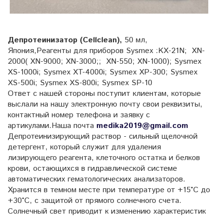
Депротеинизатор (Cellclean),
50 мл,
Япония,Реагенты для приборов Sysmex :KX-21N; XN-
2000( XN-9000; XN-3000;; XN-550; XN-1000); Sysmex
XS-1000i; Sysmex XT-4000i; Sysmex XP-300; Sysmex
XS-500i; Sysmex XS-800i; Sysmex SP-10
Ответ с нашей стороны поступит клиентам, которые
выслали на нашу электронную почту свои реквизиты,
контактный номер телефона и заявку с
артикулами.Наша почта
medika2019@gmail.com
Депротеинизирующий раствор - сильный щелочной
детергент, который служит для удаления
лизирующего реагента, клеточного остатка и белков
крови, остающихся в гидравлической системе
автоматических гематологических анализаторов.
Хранится в темном месте при температуре от +15°C до
+30°C, с защитой от прямого солнечного счета.
Солнечный свет приводит к изменению характеристик