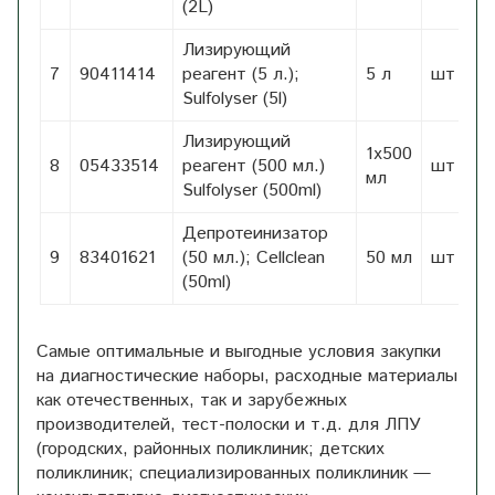
(2L)
Лизирующий
7
90411414
реагент (5 л.);
5 л
шт
1,
Sulfolyser (5l)
Лизирующий
1х500
8
05433514
реагент (500 мл.)
шт
1
мл
Sulfolyser (500ml)
Депротеинизатор
9
83401621
(50 мл.); Cellclean
50 мл
шт
1,
(50ml)
Самые оптимальные и выгодные условия закупки
на диагностические наборы, расходные материалы
как отечественных, так и зарубежных
производителей, тест-полоски и т.д. для ЛПУ
(городских, районных поликлиник; детских
поликлиник; специализированных поликлиник —