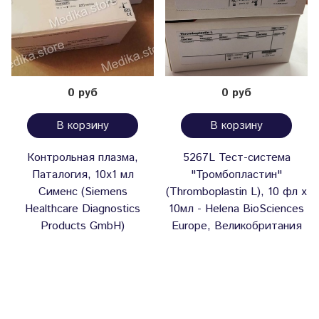
0 руб
0 руб
В корзину
В корзину
Контрольная плазма,
5267L Тест-система
Паталогия, 10х1 мл
"Тромбопластин"
Сименс (Siemens
(Thromboplastin L), 10 фл х
Healthcare Diagnostics
10мл - Helena BioSciences
Products GmbH)
Europe, Великобритания