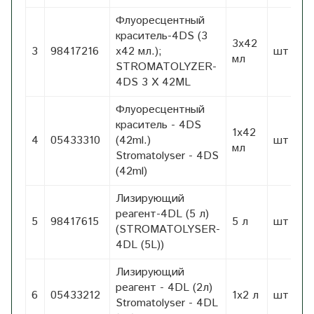
Флуоресцентный
краситель-4DS (3
3х42
3
98417216
x42 мл.);
шт
1,
мл
STROMATOLYZER-
4DS 3 X 42ML
Флуоресцентный
краситель - 4DS
1х42
4
05433310
(42ml.)
шт
1,
мл
Stromatolyser - 4DS
(42ml)
Лизирующий
реагент-4DL (5 л)
5
98417615
5 л
шт
1,
(STROMATOLYSER-
4DL (5L))
Лизирующий
реагент - 4DL (2л)
6
05433212
1х2 л
шт
1,
Stromatolyser - 4DL