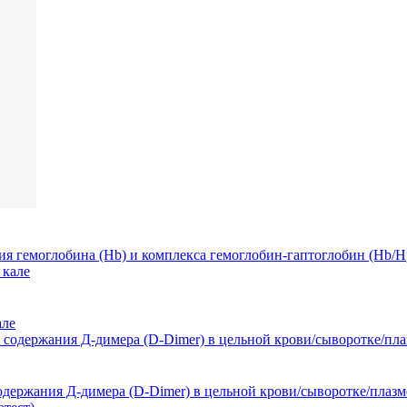
я гемоглобина (Hb) и комплекса гемоглобин-гаптоглобин (Hb/H
але
держания Д-димера (D-Dimer) в цельной крови/сыворотке/плазме, 