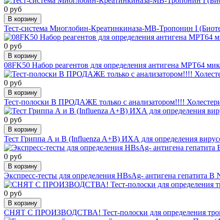
0 руб
В корзину
Тест-система Миоглобин-Креатинкиназа-МВ-Тропонин I (Биоте
0 руб
В корзину
08FK50 Набор реагентов для определения антигена МРТ64 мик
0 руб
В корзину
Тест-полоски В ПРОДАЖЕ только с анализатором!!!! Холестерин №
0 руб
В корзину
Тест Гриппа А и В (Influenza A+B) ИХА для определения виру
0 руб
В корзину
Экспресс-тесты для определения HBsAg- антигена гепатита В N 
0 руб
В корзину
СНЯТ С ПРОИЗВОДСТВА! Тест-полоски для определения троп