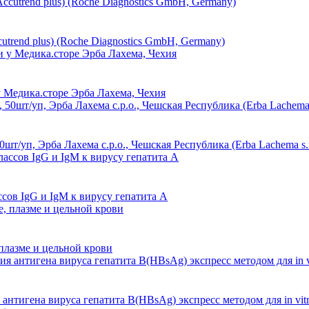
rend plus) (Roche Diagnostics GmbH, Germany)
 Медика.сторе Эрба Лахема, Чехия
п, Эрба Лахема с.р.о., Чешская Республика (Erba Lachema s.r.o
ссов IgG и IgM к вирусу гепатита А
плазме и цельной крови
нтигена вируса гепатита В(HBsAg) экспресс методом для in vit