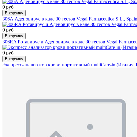
0 руб
В корзину
306А Аденовирус в кале 30 тестов Vegal Farmaceutica S.L., Spai
0 руб
В корзину
306RA Ротавирус и Аденовирус в кале 30 тестов Vegal Farmaceuti
0 руб
В корзину
Экспресс-анализатор крови портативный multiCare-in (Италия, Bi