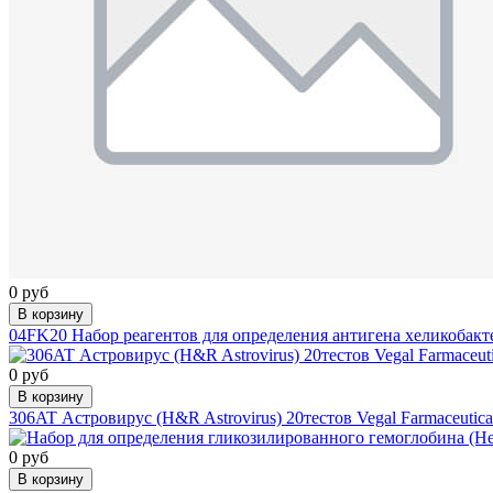
0 руб
В корзину
04FK20 Набор реагентов для определения антигена хеликобакт
0 руб
В корзину
306AT Астровирус (H&R Astrovirus) 20тестов Vegal Farmaceutica 
0 руб
В корзину