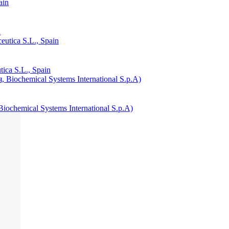
n
ca S.L., Spain
ochemical Systems International S.p.A)