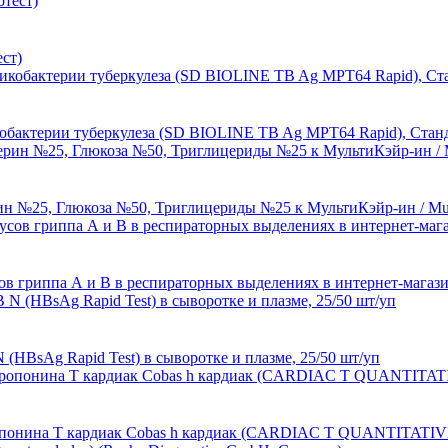
ст)
обактерии туберкулеза (SD BIOLINE TB Ag MPT64 Rapid), Станд
25, Глюкоза №50, Триглицериды №25 к МультиКэйр-ин / MultiCare-
сов гриппа А и В в респираторных выделениях в интернет-магаз
(HBsAg Rapid Test) в сыворотке и плазме, 25/50 шт/уп
онина Т кардиак Cobas h кардиак (CARDIAC T QUANTITATIVE