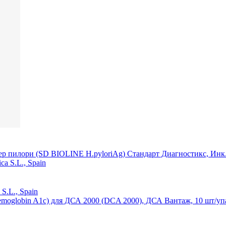
ер пилори (SD BIOLINE H.pyloriAg) Стандарт Диагностикс, Инк
S.L., Spain