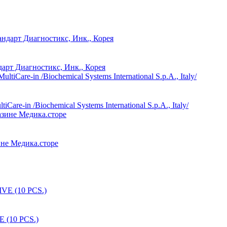
арт Диагностикс, Инк., Корея
in /Biochemical Systems International S.p.A., Italy/
ине Медика.сторе
 (10 PCS.)