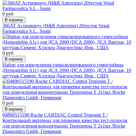
0 руб
В корзину
306AT Астровирус (H&R Astrovirus) 20тестов Vegal
Farmaceutica S.L., Spain
0 руб
В корзину
Набор для определения гликозилированного гемоглобина
(Hemoglobin A1c) для ДСА 2000 (DCA 2000), ДСА Вантаж, 10
шт/упак-Сименс Хэлскеа Диагностикс Инк., США
0 руб
В корзину
04890515190 Roche CARDIAC Control Troponin T /
Контрольный материал для проверки качества тест-полосок
для определения концентрации Тропонина Т 2х1мл /Roche
Diagnostics Gmbh, Германия/