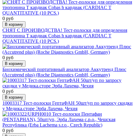
0 руб
В корзину
СНЯТ С ПРОИЗВОДСТВА! Тест-полоски для определения
тропонина Т кардиак Cobas h кардиак (CARDIAC T
QUANTITATIVE (10 PCS.)
0 руб
В корзину
Биохимический портативный анализатор Аккутренд Плюс
(Accutrend plus) (Roche Diagnostics GmbH, Germany)
0 руб
В корзину
10003317 Тест-полоски ГептаФАН 50шт/уп по запросу скидки
у Медика.сторе Эрба Лахема, Чехия
0 руб