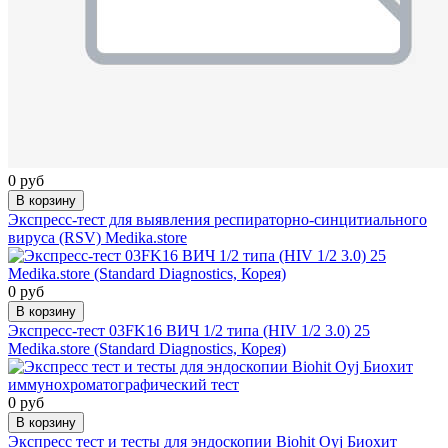
0 руб
В корзину
Экспресс-тест для выявления респираторно-синцитиального
вируса (RSV) Medika.store
0 руб
В корзину
Экспресс-тест 03FK16 ВИЧ 1/2 типа (HIV 1/2 3.0) 25
Medika.store (Standard Diagnostics, Корея)
0 руб
В корзину
Экспресс тест и тесты для эндоскопии Biohit Oyj Биохит