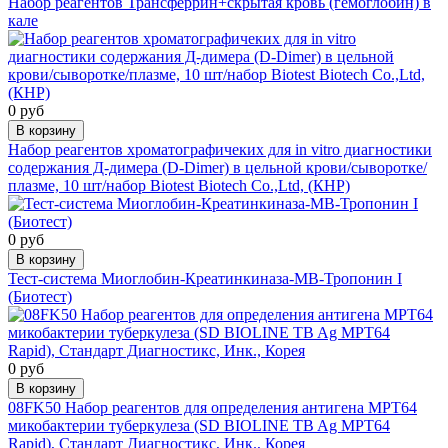
Набор реагентов Трансферрин+скрытая кровь (гемоглобин) в
кале
0 руб
В корзину
Набор реагентов хроматографичеких для in vitro диагностики
содержания Д-димера (D-Dimer) в цельной крови/сыворотке/
плазме, 10 шт/набор Biotest Biotech Co.,Ltd, (КНР)
0 руб
В корзину
Тест-система Миоглобин-Креатинкиназа-МВ-Тропонин I
(Биотест)
0 руб
В корзину
08FK50 Набор реагентов для определения антигена МРТ64
микобактерии туберкулеза (SD BIOLINE TB Ag MPT64
Rapid), Стандарт Диагностикс, Инк., Корея