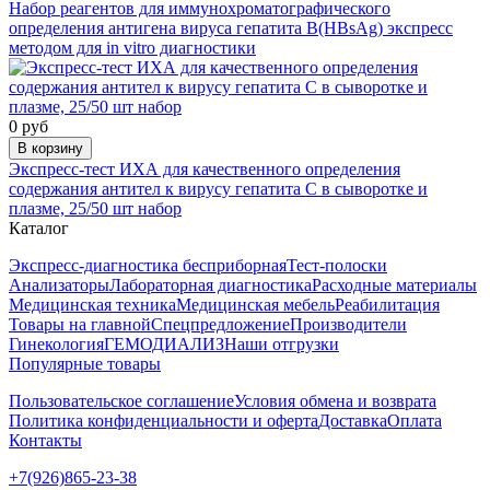
Набор реагентов для иммунохроматографического
определения антигена вируса гепатита В(HBsAg) экспресс
методом для in vitro диагностики
0 руб
В корзину
Экспресс-тест ИХА для качественного определения
содержания антител к вирусу гепатита С в сыворотке и
плазме, 25/50 шт набор
Каталог
Экспресс-диагностика бесприборная
Тест-полоски
Анализаторы
Лабораторная диагностика
Расходные материалы
Медицинская техника
Медицинская мебель
Реабилитация
Товары на главной
Спецпредложение
Производители
Гинекология
ГЕМОДИАЛИЗ
Наши отгрузки
Популярные товары
Пользовательское соглашение
Условия обмена и возврата
Политика конфиденциальности и оферта
Доставка
Оплата
Контакты
+7(926)865-23-38