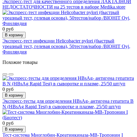
Экспресс-тест для качественного определения ЛАКТАЗНОЙ
НЕДОСТАТОЧНОСТИ на 25 тестов в наборе Medika.store
0 руб
В корзину
Экспресс-тест инфекции Helicobacter pylori (быстрый
уреазный тест, гелевая основа), 50тестов/набор /BIOHIT Oyj,
Финляндия
Похожие товары
0 руб
В корзину
Экспресс-тесты для определения HBsAg- антигена гепатита В
N (HBsAg Rapid Test) в сыворотке и плазме, 25/50 шт/уп
0 руб
В корзину
Тест-система Миоглобин-Креатинкиназа-МВ-Тропонин I