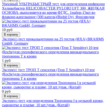
Уреазный УЛЬТРАБЫСТРЫЙ тест для определения инфекции
Хеликобактер HELICOBACTER PYLORI UFT 300, ЖИДКАЯ
ОСНОВА–выполняется во время ФГДС. 1набор-15мл во
флаконе-капельнице (300 капель)/Biohit Oyj, Финляндия
10 руб
В корзину
Экспресс-тест прокальцитонин на 25 тестов (ИХА) BRAHMS
GmbH, Germany
1 руб
В корзину
Экспресс тест ТРОП Т сенситив (Trop T Sensitive) 10 test
(Roche)для специфического определения миокардиального
тропонина Т в крови
0 руб
В корзину
Экспресс-тест для определения Тропонина I в цельной крови,
сыворотке и плазме, 10 шт./упак. (Китай)