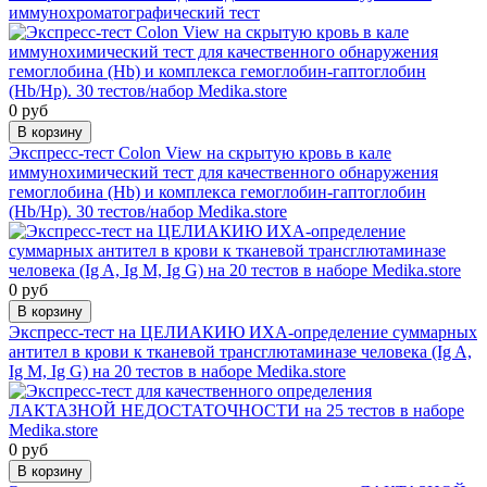
иммунохроматографический тест
0 руб
В корзину
Экспресс-тест Colon View на скрытую кровь в кале
иммунохимический тест для качественного обнаружения
гемоглобина (Hb) и комплекса гемоглобин-гаптоглобин
(Hb/Hp). 30 тестов/набор Medika.store
0 руб
В корзину
Экспресс-тест на ЦЕЛИАКИЮ ИХА-определение суммарных
антител в крови к тканевой трансглютаминазе человека (Ig A,
Ig M, Ig G) на 20 тестов в наборе Medika.store
0 руб
В корзину