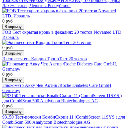
10008297/URPH0028 ДекаФАН ЛАУРА (100 полосок), Эрба
Лахема с.р.о., Чешская Республика
0 руб
В корзину
FOB Тест скрытая кровь в фекалиях 20 тестов Novamed LTD,
Израиль
0 руб
В корзину
Экспресс-тест Кардио ТропоТест 20 тестов
0 руб
В корзину
Глюкометр Акку Чек Актив /Roche Diabetes Care GmbH,
Germany/
0 руб
В корзину
93150 Тест-полоски КомбиСкрин 11 (CombiScreen 11SYS ) для
CombiScan 500 Analyticon Biotechnologies AG