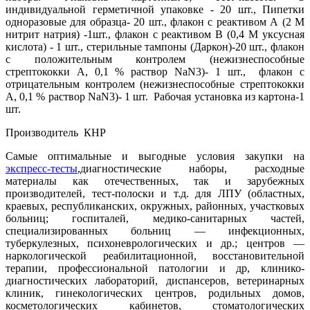
индивидуальной герметичной упаковке - 20 шт., Пипетки
одноразовые для образца- 20 шт., флакон с реактивом А (2 М
нитрит натрия) -1шт., флакон с реактивом В (0,4 М уксусная
кислота) - 1 шт., стерильные тампоны (Даркон)-20 шт., флакон
с положительным контролем (нежизнеспособные
стрептококки А, 0,1 % раствор NaN3)- 1 шт., флакон с
отрицательным контролем (нежизнеспособные стрептококки
А, 0,1 % раствор NaN3)- 1 шт. Рабочая установка из картона-1
шт.
Производитель КНР
Самые оптимальные и выгодные условия закупки на
экспресс-тесты
,диагностические наборы, расходные
материалы как отечественных, так и зарубежных
производителей, тест-полоски и т.д. для ЛПУ (областных,
краевых, республиканских, окружных, районных, участковых
больниц; госпиталей, медико-санитарных частей,
специализированных больниц — инфекционных,
туберкулезных, психоневрологических и др.; центров —
наркологической реабилитационной, восстановительной
терапии, профессиональной патологии и др, клинико-
диагностических лабораторий, диспансеров, ветеринарных
клиник, гинекологических центров, родильных домов,
косметологических кабинетов, стоматологических