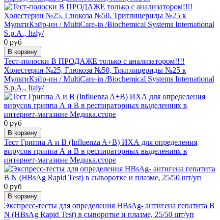
0 руб
В корзину
Тест-полоски В ПРОДАЖЕ только с анализатором!!!!
Холестерин №25, Глюкоза №50, Триглицериды №25 к
МультиКэйр-ин / MultiCare-in /Biochemical Systems International
S.p.A., Italy/
0 руб
В корзину
Тест Гриппа А и В (Influenza A+B) ИХА для определения
вирусов гриппа А и В в респираторных выделениях в
интернет-магазине Медика.сторе
0 руб
В корзину
Экспресс-тесты для определения HBsAg- антигена гепатита В
N (HBsAg Rapid Test) в сыворотке и плазме, 25/50 шт/уп