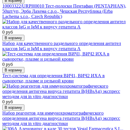
В корзину
10003322/URPH0010 Тест-полоски Пентафан (PENTAPHAN),
50шт/уп, Эрба Лахема с.р.о., Чешская Республика (Erba
Lachema s.r.o., Czech Republic)
0 руб
В корзину
Набор для качественного раздельного определения антител
классов IgG и IgM к вирусу гепатита А
0 руб
В корзину
Тест-система для определения ВИЧ1, ВИЧ2 ИХА в
сыворотке, плазме и цельной крови
0 руб
В корзину
Набор реагентов для иммунохроматографического
определения антигена вируса гепатита В(HBsAg) экспресс
методом для in vitro диагностики