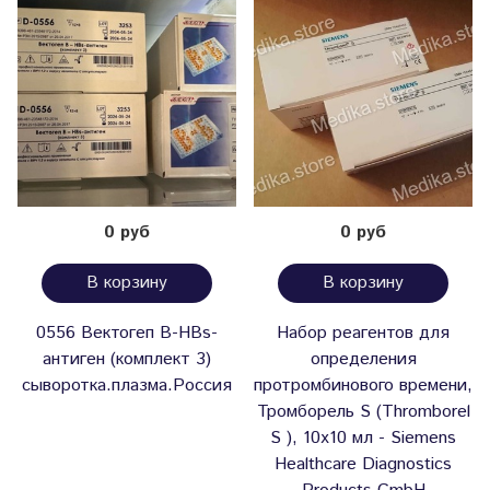
0 руб
0 руб
В корзину
В корзину
0556 Вектогеп В-HBs-
Набор реагентов для
антиген (комплект 3)
определения
сыворотка.плазма.Россия
протромбинового времени,
Тромборель S (Thromborel
S ), 10x10 мл - Siemens
Healthcare Diagnostics