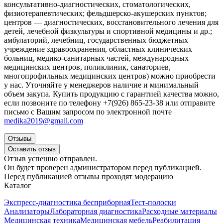
консультативно-диагностических, стоматологических,
физиотерапевтических; фельдшерско-акушерских пунктов;
центров — диагностических, восстановительного лечения для
детей, лечебной физкультуры и спортивной медицины и др.;
амбулаторий, лечебниц, государственных бюджетных
учреждение здравоохранения, областных клинических
больниц, медико-санитарных частей, международных
медицинских центров, поликлиник, санаториев,
многопрофильных медицинских центров) можно приобрести
у нас. Уточняйте у менеджеров наличие и минимальный
объем закупа. Купить продукцию с гарантией качества можно,
если позвоните по телефону +7(926) 865-23-38 или отправите
письмо с Вашим запросом по электронной почт
е
medika2019@gmail.com
Отзывы
Оставить отзыв
Отзыв успешно отправлен.
Он будет проверен администратором перед публикацией.
Перед публикацией отзывы проходят модерацию
Каталог
Экспресс-диагностика бесприборная
Тест-полоски
Анализаторы
Лабораторная диагностика
Расходные материалы
Медицинская техника
Медицинская мебель
Реабилитация