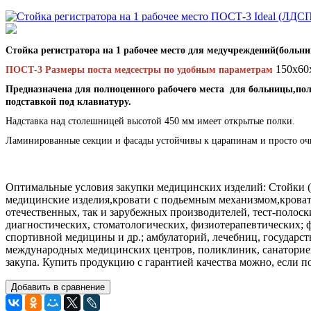
Стойка регистратора на 1 рабочее место для медучреждений(больн
150х60
ПОСТ-3 Размеры поста медсестры по удобным параметрам
Предназначена для полноценного рабочего места для больницы,п
подставкой под клавиатуру.
Надставка над столешницей высотой 450 мм имеет открытые полки.
Ламинированные секции и фасады устойчивы к царапинам и просто о
Оптимальные условия закупки медицинских изделий: Стойки (
медицинские изделия,кровати с подьемным механизмом,кроват
отечественных, так и зарубежных производителей, тест-полос
диагностических, стоматологических, физиотерапевтических; 
спортивной медицины и др.; амбулаторий, лечебниц, государ
международных медицинских центров, поликлиник, санаторие
закупа. Купить продукцию с гарантией качества можно, если п
Добавить в сравнение