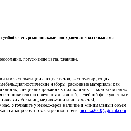
ой тумбой с четырьмя ящиками для хранения и выдвижными
еформации, потускнению цвета, ржавчине.
равилам эксплуатации специалистов, эксплуатирующих
мебель,диагностические наборы, расходные материалы как
поликлиник; специализированных поликлиник — консультативно-
осстановительного лечения для детей, лечебной физкультуры и
нических больниц, медико-санитарных частей,
 нас. Уточняйте у менеджеров наличие и минимальный объем
с Вашим запросом по электронной почт
е
medika2019@gmail.com