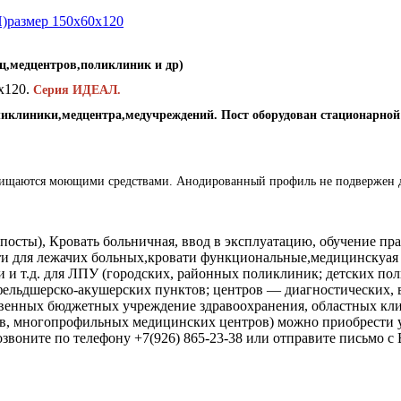
иц,медцентров,поликлиник и др)
х120.
Серия ИДЕАЛ.
оликлиники,медцентра,медучреждений. Пост оборудован стационарн
чищаются моющими средствами. Анодированный профиль не подвержен д
посты), Кровать больничная, ввод в эксплуатацию, обучение п
и для лежачих больных,кровати функциональные,медицинскуая 
ки и т.д. для ЛПУ (городских, районных поликлиник; детских 
фельдшерско-акушерских пунктов; центров — диагностических, в
ственных бюджетных учреждение здравоохранения, областных кли
в, многопрофильных медицинских центров) можно приобрести у
озвоните по телефону +7(926) 865-23-38 или отправите письмо 