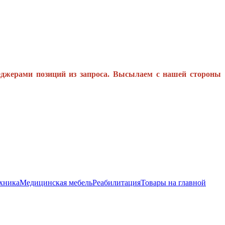
еджерами позиций из запроса. Высылаем с нашей стороны
хника
Медицинская мебель
Реабилитация
Товары на главной