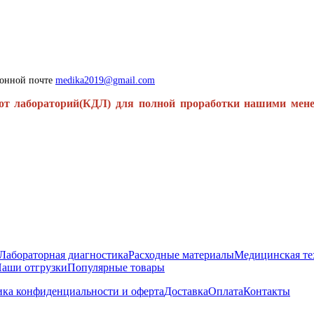
ронной почте
medika2019@gmail.com
от лабораторий(КДЛ) для полной проработки нашими мен
Лабораторная диагностика
Расходные материалы
Медицинская те
аши отгрузки
Популярные товары
ка конфиденциальности и оферта
Доставка
Оплата
Контакты