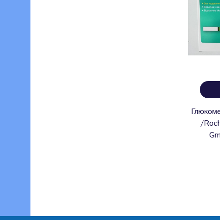
Глюкоме
/Roch
Gm