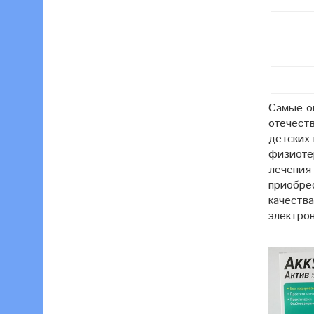
Тест-
Тест-
Тест-
Самые о
отечеств
детских 
физиоте
лечения
приобре
качеств
электро