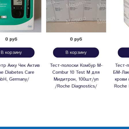
0 руб
0 руб
В корзину
В корзину
тр Акку Чек Актив
Тест-полоски Комбур М-
Тест-
e Diabetes Care
Combur 10 Test M для
БМ-Лак
bH, Germany/
Мидитрон, 100шт/уп
крови 
/Roche Diagnostics/
Roche 