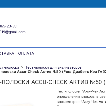
865-23-38
019@gmail.com
СТАВКА
ОПЛАТА
ст-полоски
Тест-полоски для анализаторов
-полоски Accu-Check Актив №50 (Рош Диабетс Кеа Гмб
-ПОЛОСКИ ACCU-CHECK АКТИВ №50 (
Тест-полоски "Акку-Чек Ак
определения глюкозы в све
глюкометров "Акку-Чек Акт