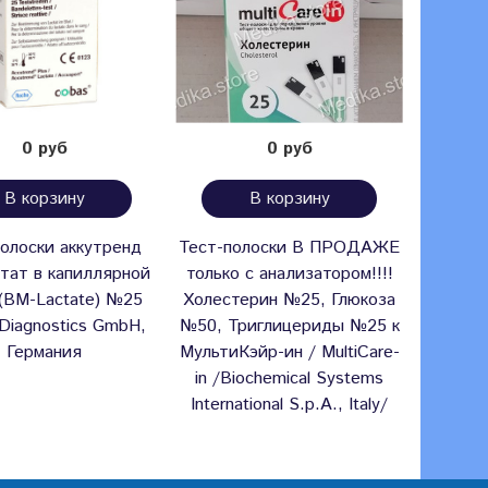
0 руб
0 руб
В корзину
В корзину
полоски аккутренд
Тест-полоски В ПРОДАЖЕ
Тест-
тат в капиллярной
только с анализатором!!!!
(HEMO
(BM-Lactate) №25
Холестерин №25, Глюкоза
Эрба
Diagnostics GmbH,
№50, Триглицериды №25 к
Чешска
Германия
МультиКэйр-ин / MultiCare-
Lach
in /Biochemical Systems
International S.p.A., Italy/