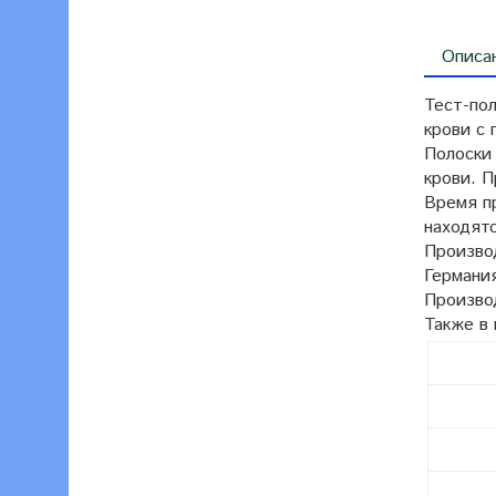
Описа
Тест-по
крови с 
Полоски
крови. П
Время пр
находятс
Произво
Германи
Произво
Также в
Тест-
Тест-
Тест-
Тест-