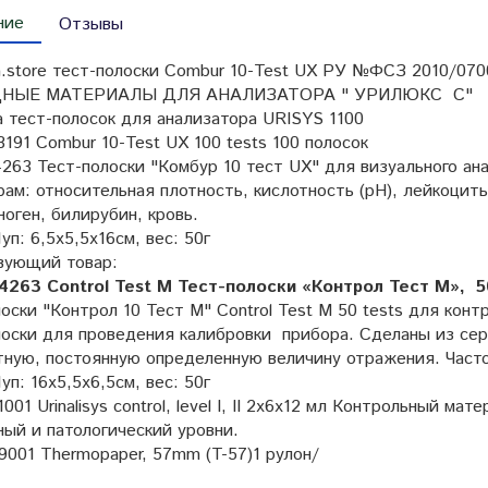
ние
Отзывы
a.store тест-полоски Combur 10-Test UX РУ №ФСЗ 2010/070
НЫЕ МАТЕРИАЛЫ ДЛЯ АНАЛИЗАТОРА " УРИЛЮКС С"
а тест-полосок для анализатора URISYS 1100
191 Combur 10-Test UX 100 tests 100 полосок
263 Тест-полоски "Комбур 10 тест UX" для визуального ана
ам: относительная плотность, кислотность (рН), лейкоциты
оген, билирубин, кровь.
уп: 6,5х5,5х16см, вес: 50г
вующий товар:
4263 Control Test M Тест-полоски «Контрол Тест М», 
оски "Контрол 10 Тест М" Control Test M 50 tests для кон
лоски для проведения калибровки прибора. Сделаны из сер
ную, постоянную определенную величину отражения. Частот
уп: 16х5,5х6,5см, вес: 50г
001 Urinalisys control, level I, II 2x6x12 мл Контрольный м
ый и патологический уровни.
9001 Thermopaper, 57mm (T-57)1 рулон/