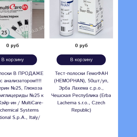
0 руб
0 руб
В корзину
В корзину
олоски В ПРОДАЖЕ
Тест-полоски ГемоФАН
Тест-п
с анализатором!!!!
(HEMOPHAN), 50шт/уп,
Актив 
ерин №25, Глюкоза
Эрба Лахема с.р.о.,
риглицериды №25 к
Чешская Республика (Erba
эйр-ин / MultiCare-
Lachema s.r.o., Czech
ochemical Systems
Republic)
tional S.p.A., Italy/