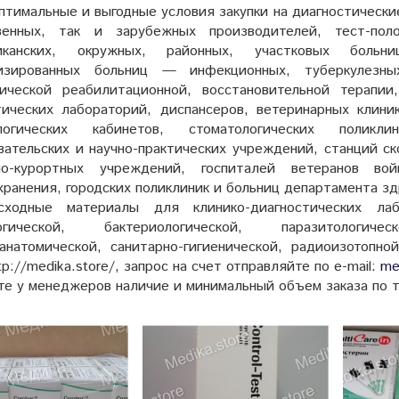
птимальные и выгодные условия закупки на диагностически
венных, так и зарубежных производителей, тест-по
ликанских, окружных, районных, участковых больни
лизированных больниц — инфекционных, туберкулезны
гической реабилитационной, восстановительной терапии
тических лабораторий, диспансеров, ветеринарных клиник
ологических кабинетов, стоматологических поликли
вательских и научно-практических учреждений, станций с
рно-курортных учреждений, госпиталей ветеранов во
хранения, городских поликлиник и больниц департамента з
ходные материалы для клинико-диагностических лабо
логической, бактериологической, паразитологиче
оанатомической, санитарно-гигиенической, радиоизотопной
tp://medika.store/, запрос на счет отправляйте по e-mail:
me
те у менеджеров наличие и минимальный объем заказа
по 