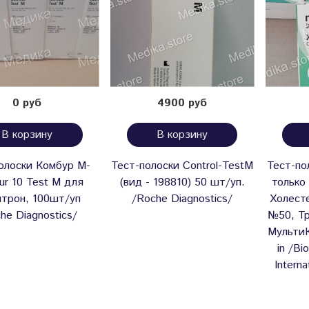
0 руб
4900 руб
В корзину
В корзину
олоски Комбур М-
Тест-полоски Control-TestM
Тест-п
r 10 Test M для
(вид - 198810) 50 шт/уп.
только 
трон, 100шт/уп
/Roche Diagnostics/
Холест
he Diagnostics/
№50, Т
МультиК
in /Bi
Interna