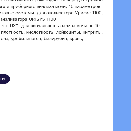
 согласованию срока годности перед отгрузкой.
го и приборного анализа мочи, 10 параметров
стовые системы для анализатора Урисис 1100;
 анализатора URISYS 1100
тест UX"- для визуального анализа мочи по 10
 плотность, кислотность, лейкоциты, нитриты,
тела, уробилиноген, билирубин, кровь;
ину