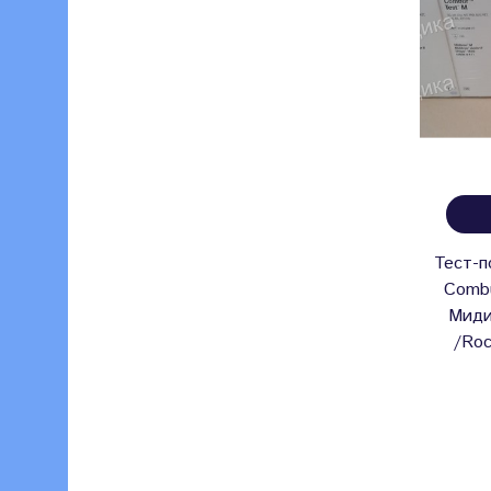
Тест-п
Combu
Миди
/Roc