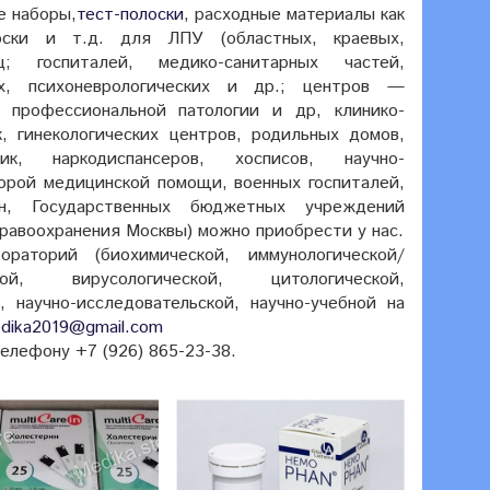
е наборы,
тест-полоски
, расходные материалы как
лоски и т.д. для ЛПУ (областных, краевых,
ц; госпиталей, медико-санитарных частей,
х, психоневрологических и др.; центров —
, профессиональной патологии и др, клинико-
, гинекологических центров, родильных домов,
ник, наркодиспансеров, хосписов, научно-
корой медицинской помощи, военных госпиталей,
йн, Государственных бюджетных учреждений
дравоохранения Москвы) можно приобрести у нас.
раторий (биохимической, иммунологической/
ской, вирусологической, цитологической,
, научно-исследовательской, научно-учебной на
dika2019@gmail.com
телефону
+7 (926) 865-23-38.