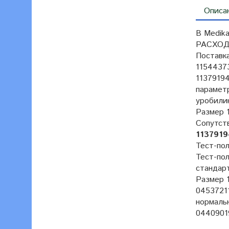
Описа
В Medik
РАСХОД
Поставк
11544373
11379194
параметр
уробилин
Размер 1
Сопутст
1137919
Тест-пол
Тест-по
стандарт
Размер 1
04537211
нормальн
0440901