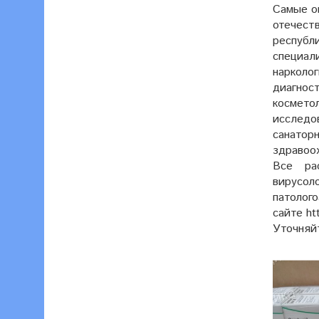
Самые о
отечест
респуб
специа
нарколо
диагнос
космет
исследо
санато
здравоо
Все рас
вирусо
патолог
сайте ht
Уточняй