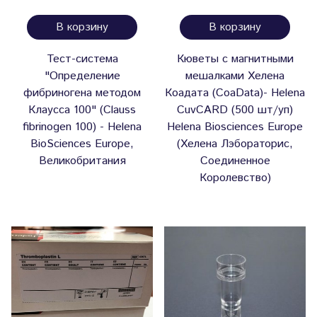
В корзину
В корзину
Тест-система
Кюветы с магнитными
"Определение
мешалками Хелена
фибриногена методом
Коадата (CoaData)- Helena
Клаусса 100" (Clauss
CuvCARD (500 шт/уп)
fibrinogen 100) - Helena
Helena Biosciences Europe
BioSciences Europe,
(Хелена Лэбораторис,
Великобритания
Соединенное
Королевство)