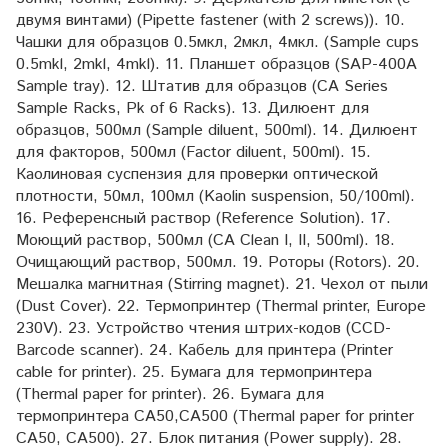
двумя винтами) (Pipette fastener (with 2 screws)). 10.
Чашки для образцов 0.5мкл, 2мкл, 4мкл. (Sample cups
0.5mkl, 2mkl, 4mkl). 11. Планшет образцов (SAP-400A
Sample tray). 12. Штатив для образцов (CA Series
Sample Racks, Pk of 6 Racks). 13. Дилюент для
образцов, 500мл (Sample diluent, 500ml). 14. Дилюент
для факторов, 500мл (Factor diluent, 500ml). 15.
Каолиновая суспензия для проверки оптической
плотности, 50мл, 100мл (Kaolin suspension, 50/100ml).
16. Референсный раствор (Reference Solution). 17.
Моющий раствор, 500мл (CA Clean I, II, 500ml). 18.
Очищающий раствор, 500мл. 19. Роторы (Rotors). 20.
Мешалка магнитная (Stirring magnet). 21. Чехол от пыли
(Dust Cover). 22. Термопринтер (Thermal printer, Europe
230V). 23. Устройство чтения штрих-кодов (CCD-
Barcode scanner). 24. Кабель для принтера (Printer
cable for printer). 25. Бумага для термопринтера
(Thermal paper for printer). 26. Бумага для
термопринтера CA50,CA500 (Thermal paper for printer
CA50, CA500). 27. Блок питания (Power supply). 28.