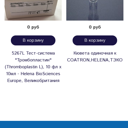
0 руб
0 руб
В корзину
В корзину
5267L Тест-система
Кювета одиночная к
"Тромбопластин"
COATRON,HELENA,ТЭКО
(Thromboplastin L), 10 фл х
10мл - Helena BioSciences
Europe, Великобритания