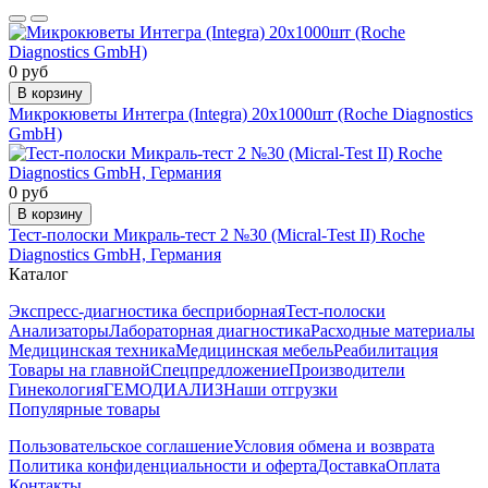
0 руб
В корзину
Микрокюветы Интегра (Integra) 20х1000шт (Roche Diagnostics
GmbH)
0 руб
В корзину
Тест-полоски Микраль-тест 2 №30 (Micral-Test II) Roche
Diagnostics GmbH, Германия
Каталог
Экспресс-диагностика бесприборная
Тест-полоски
Анализаторы
Лабораторная диагностика
Расходные материалы
Медицинская техника
Медицинская мебель
Реабилитация
Товары на главной
Спецпредложение
Производители
Гинекология
ГЕМОДИАЛИЗ
Наши отгрузки
Популярные товары
Пользовательское соглашение
Условия обмена и возврата
Политика конфиденциальности и оферта
Доставка
Оплата
Контакты