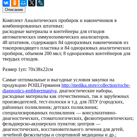
Описание
Комплект Аналитических пробирок и наконечников в
комбинированных штативах:
расходные материалы и контейнеры для отходов
автоматических иммунохимических анализаторов.
48 штативов, содержащих 84 одноразовых наконечников из
токопроводящего пластика и 84 одноразовых аналитических
пробирок, объемом 200 мкл; 8 одноразовых контейнеров для
твердых отходов.
Размер 1уп: 70х38х22см
Самые оптимальные и выгодные условия закупки на
продукцию РОШ,Германия
http://medika.store/collection/roche-
diagnostics-gmbhgermaniya,
диагностические наборы,
расходные материалы как отечественных, так и зарубежных
производителей, тест-полоски и т.д. для ЛПУ (городских,
районных поликлиник; детских поликлиник;
специализированных поликлиник — консультативно-
диагностических, стоматологических, физиотерапевтических;
фельдшерско-акушерских пунктов; центров —
диагностических, восстановительного лечения для детей,
лечебной физкультуры и спортивной медицины и др.;