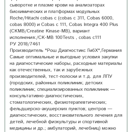
сыворотке и плазме крови на анализаторах
биохимических и платформах модульных
Roche/Hitachi cobas c (cobas c 311, Сobas 6000,
сobas 8000) и Сobas c 111, Cobas Integra 400 Plus
(CKMB/Сreatine Kinase-MB), вариант
исполнения:/CK-MB 100Tests , cobas c111
РУ 2018/7461
Производитель "Рош Диагностикс ГмбХ",Германия
Самые оптимальные и выгодные условия закупки
на диагностические наборы, расходные материалы
как отечественных, так и зарубежных
производителей, тест-полоски и т.д. для ЛПУ
(городских, районных поликлиник; детских
поликлиник; специализированных поликлиник —
консультативно-диагностических,
стоматологических, физиотерапевтических;
фельдшерско-акушерских пунктов; центров —
диагностических, восстановительного лечения для
детей, лечебной физкультуры и спортивной
медицины и др.; амбулаторий, лечебниц) можно