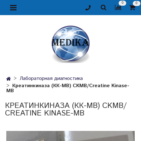
0
0
Лабораторная диагностика
Креатинкиназа (КК-МВ) CKMB/Сreatine Kinase-
MB
КРЕАТИНКИНАЗА (КК-МВ) CKMB/
СREATINE KINASE-MB